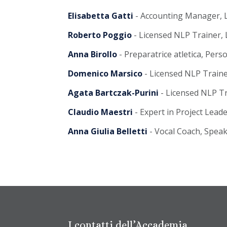
Elisabetta Gatti
- Accounting Manager, L
Roberto Poggio
- Licensed NLP Trainer, 
Anna Birollo
- Preparatrice atletica, Per
Domenico Marsico
- Licensed NLP Traine
Agata Bartczak-Purini
- Licensed NLP Tr
Claudio Maestri
- Expert in Project Lead
Anna Giulia Belletti
- Vocal Coach, Speak
I contatti dell’Accademia