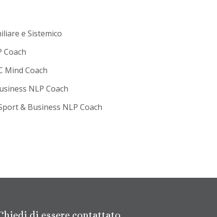
liare e Sistemico
LP Coach
MC Mind Coach
 Business NLP Coach
, Sport & Business NLP Coach
Chiedi di essere contattato