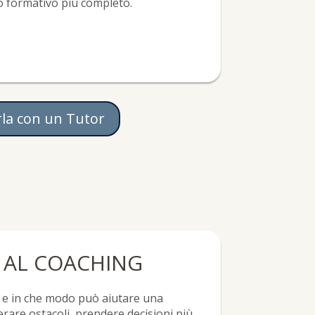
o formativo più completo.
rla con un Tutor
 AL COACHING
ve e in che modo può aiutare una
erare ostacoli, prendere decisioni più