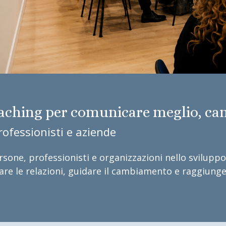
aching per comunicare meglio, cam
rofessionisti e aziende
one, professionisti e organizzazioni nello svilupp
are le relazioni, guidare il cambiamento e raggiunge