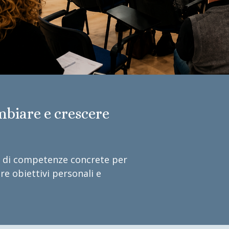
biare e crescere
o di competenze concrete per
re obiettivi personali e