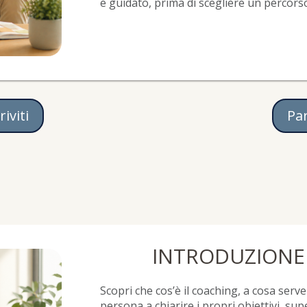
e guidato, prima di scegliere un percors
riviti
Pa
INTRODUZIONE
Scopri che cos’è il coaching, a cosa ser
persona a chiarire i propri obiettivi, sup