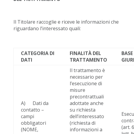
Il Titolare raccoglie e riceve le informazioni che
riguardano l’interessato quali:
CATEGORIA DI
FINALITÀ DEL
BASE
DATI
TRATTAMENTO
GIUR
Il trattamento è
necessario per
l’esecuzione di
misure
precontrattuali
A) Dati da
adottate anche
contatto –
su richiesta
Esecu
campi
dell’interessato
contr
obbligatori
(richiesta di
(art. 6
(NOME,
informazioni a
lett. 