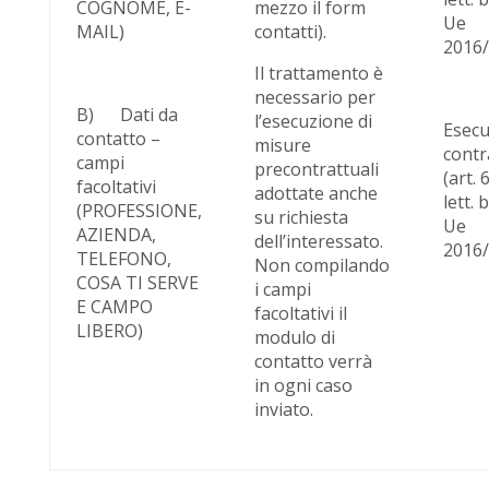
COGNOME, E-
mezzo il form
Ue
MAIL)
contatti).
2016
Il trattamento è
necessario per
B) Dati da
l’esecuzione di
Esecu
contatto –
misure
contr
campi
precontrattuali
(art. 6
facoltativi
adottate anche
lett. 
(PROFESSIONE,
su richiesta
Ue
AZIENDA,
dell’interessato.
2016
TELEFONO,
Non compilando
COSA TI SERVE
i campi
E CAMPO
facoltativi il
LIBERO)
modulo di
contatto verrà
in ogni caso
inviato.