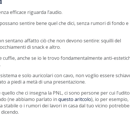
i
nza efficace riguarda l’audio.
 possano sentire bene quel che dici, senza rumori di fondo e
 sentano affatto ciò che non devono sentire: squilli del
occhiamenti di snack e altro.
 cuffie, anche se io le trovo fondamentalmente anti-estetic
.
sistema e solo auricolari con cavo, non voglio essere schiav
iato a piedi a metà di una presentazione.
 quello che ci insegna la PNL, ci sono persone per cui l’udito
ondo (ne abbiamo parlato in
questo aritcolo
), io per esempio,
 stabile o i rumori dei lavori in casa dal tuo vicino potrebb
i dicendo.