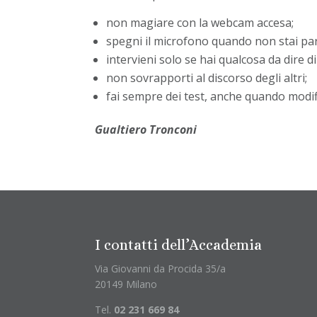
non magiare con la webcam accesa;
spegni il microfono quando non stai pa
intervieni solo se hai qualcosa da dire d
non sovrapporti al discorso degli altri;
fai sempre dei test, anche quando modif
Gualtiero Tronconi
I contatti dell’Accademia
Via Giovanni da Procida 35/a
20149 Milano
Tel.
02 231 669 84