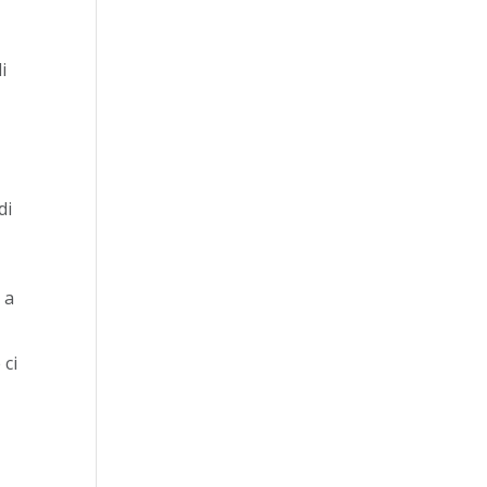
i
di
 a
 ci