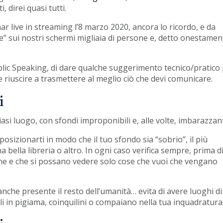
, direi quasi tutti.
r live in streaming l’8 marzo 2020, ancora lo ricordo, e da
re” sui nostri schermi migliaia di persone e, detto onestamen
blic Speaking, di dare qualche suggerimento tecnico/pratico
 e riuscire a trasmettere al meglio ciò che devi comunicare.
i
si luogo, con sfondi improponibili e, alle volte, imbarazzant
posizionarti in modo che il tuo sfondo sia “sobrio”, il più
a bella libreria o altro. In ogni caso verifica sempre, prima d
ordine e che si possano vedere solo cose che vuoi che vengano
anche presente il resto dell’umanità… evita di avere luoghi di
li in pigiama, coinquilini o compaiano nella tua inquadratura