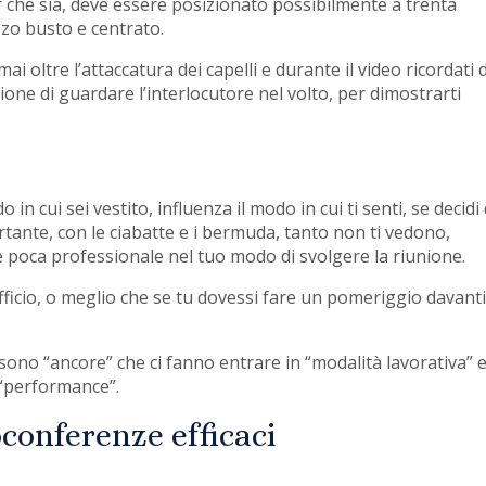
 che sia, deve essere posizionato possibilmente a trenta
zzo busto e centrato.
mai oltre l’attaccatura dei capelli e durante il video ricordati d
ne di guardare l’interlocutore nel volto, per dimostrarti
n cui sei vestito, influenza il modo in cui ti senti, se decidi 
tante, con le ciabatte e i bermuda, tanto non ti vedono,
 poca professionale nel tuo modo di svolgere la riunione.
fficio, o meglio che se tu dovessi fare un pomeriggio davanti
i sono “ancore” che ci fanno entrare in “modalità lavorativa” e
 “performance”.
conferenze efficaci