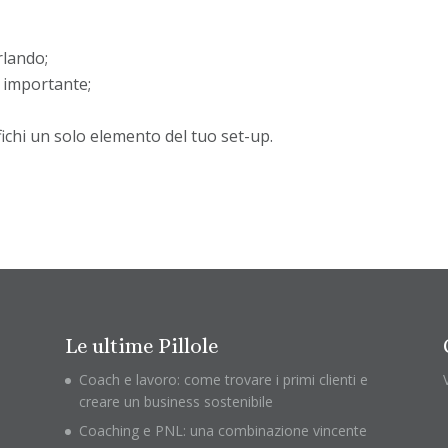
rlando;
i importante;
ichi un solo elemento del tuo set-up.
Le ultime Pillole
Coach e lavoro: come trovare i primi clienti e
creare un business sostenibile
Coaching e PNL: una combinazione vincente