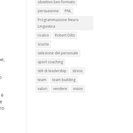
obiettivo ben formato
persuasione
PNL
Programmazione Neuro
Linguistica
ricalco
Robert Dilts
scuola
selezione del personale
he,
sport coaching
stili di leadership
stress
o
team
team building
valori
vendere
vision
 è
 e
ero