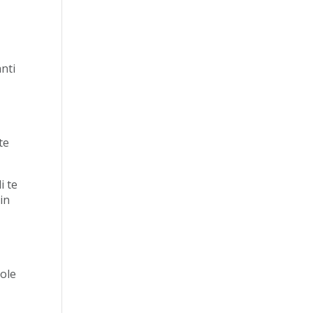
anti
te
i te
in
gole