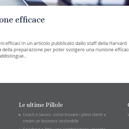
one efficace
i efficaci In un articolo pubblicato dallo staff della Harvard
a della preparazione per poter svolgere una riunione efficac
ddistingue...
Le ultime Pillole
Coach e lavoro: come trovare i primi clienti e
creare un business sostenibile