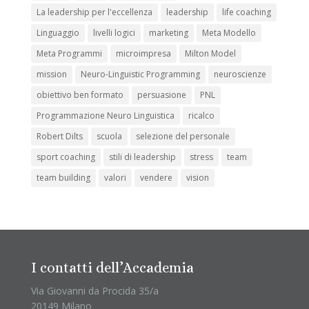
La leadership per l'eccellenza
leadership
life coaching
Linguaggio
livelli logici
marketing
Meta Modello
Meta Programmi
microimpresa
Milton Model
mission
Neuro-Linguistic Programming
neuroscienze
obiettivo ben formato
persuasione
PNL
Programmazione Neuro Linguistica
ricalco
Robert Dilts
scuola
selezione del personale
sport coaching
stili di leadership
stress
team
team building
valori
vendere
vision
I contatti dell’Accademia
Via Giovanni da Procida 35/a
20149 Milano