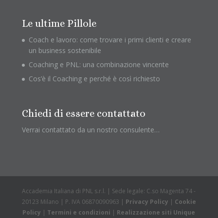
Le ultime Pillole
Coach e lavoro: come trovare i primi clienti e creare
un business sostenibile
Coaching e PNL: una combinazione vincente
Cos’è il Coaching e perché è così richiesto
Chiedi di essere contattato
Verrai contattato da un nostro consulente…
Accademia Italiana di PNL s.r.l. | Sede legale: C.so Magenta 74 -
20123 Milano | P. IVA 06870090963 |
Privacy Policy
|
Cookie
Policy
|
Termini e condizioni
|
Realizzazione siti Unique