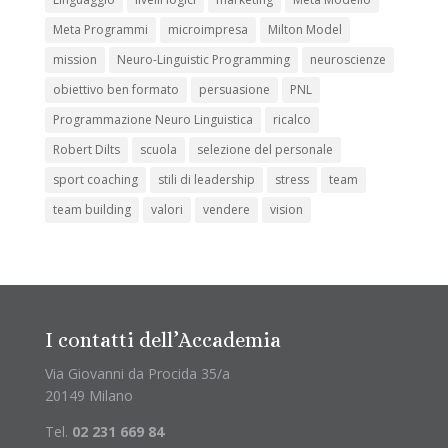
Meta Programmi
microimpresa
Milton Model
mission
Neuro-Linguistic Programming
neuroscienze
obiettivo ben formato
persuasione
PNL
Programmazione Neuro Linguistica
ricalco
Robert Dilts
scuola
selezione del personale
sport coaching
stili di leadership
stress
team
team building
valori
vendere
vision
I contatti dell’Accademia
Via Giovanni da Procida 35/a
20149 Milano
Tel.
02 231 669 84