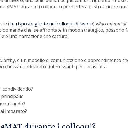
io di lavoro, una delle domande più comuni riguarda il nostr
odo 4MAT durante i colloqui ci permetterà di strutturare una
ste (
Le risposte giuste nei colloqui di lavoro
) «
Raccontami di
o domande che, se affrontate in modo strategico, possono f
ale e una narrazione che cattura.
cCarthy, è un modello di comunicazione e apprendimento ch
 che siano rilevanti e interessanti per chi ascolta.
i condividendo?
 principali?
raccontando?
hai imparato?
 4MAT durante i colloqui?