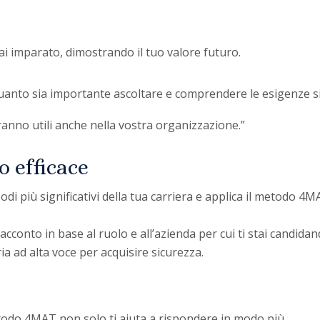
 hai imparato, dimostrando il tuo valore futuro.
anto sia importante ascoltare e comprendere le esigenze s
nno utili anche nella vostra organizzazione.”
o efficace
sodi più significativi della tua carriera e applica il metodo 4
acconto in base al ruolo e all’azienda per cui ti stai candidan
ia ad alta voce per acquisire sicurezza.
metodo 4MAT non solo ti aiuta a rispondere in modo più