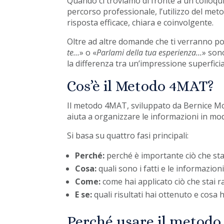
Quando ci troviamo di fronte a un colloqu
percorso professionale, l’utilizzo del met
risposta efficace, chiara e coinvolgente.
Oltre ad altre domande che ti verranno po
te…
» o «
Parlami della tua esperienza…
» son
la differenza tra un’impressione superfici
Cos’è il Metodo 4MAT?
Il metodo 4MAT, sviluppato da Bernice M
aiuta a organizzare le informazioni in modo
Si basa su quattro fasi principali:
Perché:
perché è importante ciò che sta
Cosa:
quali sono i fatti e le informazioni
Come:
come hai applicato ciò che stai 
E se:
quali risultati hai ottenuto e cosa 
Perché usare il metodo