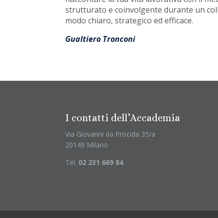
strutturato e coinvolgente durante un col
modo chiaro, strategico ed efficace.
Gualtiero Tronconi
I contatti dell’Accademia
Via Giovanni da Procida 35/a
20149 Milano
Tel.
02 231 669 84