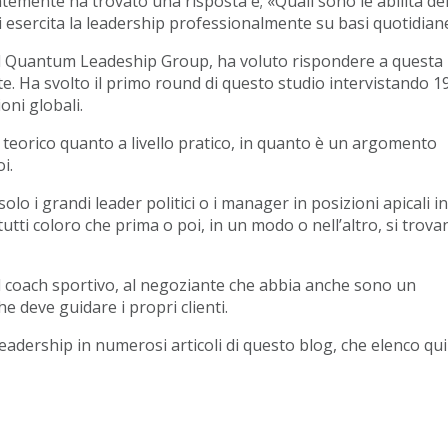
mente ha trovato una risposta è; «Quali sono le abilità de
i esercita la leadership professionalmente su basi quotidian
el Quantum Leadeship Group, ha voluto rispondere a questa
 Ha svolto il primo round di questo studio intervistando 1
oni globali.
lo teorico quanto a livello pratico, in quanto è un argomento
i.
lo i grandi leader politici o i manager in posizioni apicali i
tti coloro che prima o poi, in un modo o nell’altro, si trova
, al coach sportivo, al negoziante che abbia anche sono un
e deve guidare i propri clienti.
eadership in numerosi articoli di questo blog, che elenco qui