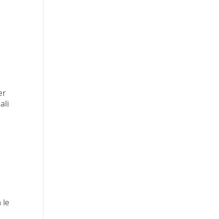
er
ali
 le