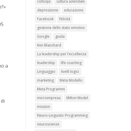
i
colloqui
cultura aziendale
e?»
depressione
educazione
Facebook
felicità
95
gestione dello stato emotivo
Google
guida
Ken Blanchard
La leadership per l'eccellenza
n
leadership
life coaching
no a
Linguaggio
livelli logici
marketing
Meta Modello
Meta Programmi
microimpresa
Milton Model
 di
mission
Neuro-Linguistic Programming
neuroscienze