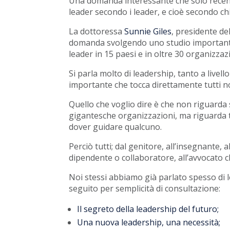
Una domanda interessante che solo recente
leader secondo i leader, e cioè secondo ch
La dottoressa
Sunnie Giles
, presidente d
domanda svolgendo uno studio importante.
leader in 15 paesi e in oltre 30 organizzazi
Si parla molto di leadership, tanto a livel
importante che tocca direttamente tutti no
Quello che voglio dire è che non riguarda so
gigantesche organizzazioni, ma riguarda tu
dover guidare qualcuno.
Perciò tutti; dal genitore, all’insegnante
dipendente o collaboratore, all’avvocato ch
Noi stessi abbiamo già parlato spesso di l
seguito per semplicità di consultazione:
Il segreto della leadership del futuro;
Una nuova leadership, una necessità;