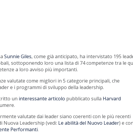
sa
Sunnie Giles
, come già anticipato, ha intervistato 195 lead
obali, sottoponendo loro una lista di 74 competenze tra le qu
tenze a loro avviso più importanti.
 valutate come migliori in 5 categorie principali, che
eader e i programmi di sviluppo della leadership.
critto un
interessante articolo
pubblicato sulla
Harvard
sumere.
nte valutate dai leader siano coerenti con le più recenti
 di Nuova Leadership (vedi:
Le abilità del Nuovo Leader
) e con
ente Performanti
.