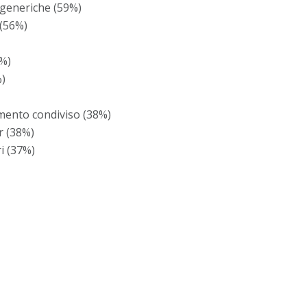
a generiche (59%)
 (56%)
3%)
%)
imento condiviso (38%)
r (38%)
ri (37%)