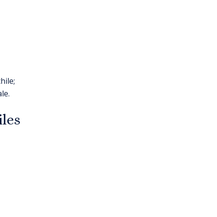
hile;
le.
iles