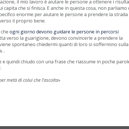
ione, il mio lavoro è aiutare le persone a ottenere i risulta
ui capita che si finisca. E anche in questa cosa, non parliamo 
specifico enorme per aiutare le persone a prendere la strada
verso il proprio bene.
, che
ogni giorno devono guidare le persone in percorsi
otta verso la guarigione, devono convincerle a prendere la
i viene spontaneo chiedermi quanti di loro si soffermino sulla
la…
pe e quindi chiudo con una frase che riassume in poche parol
:
per metà di colui che l’ascolta
»