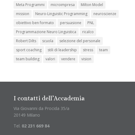
Meta Programmi
microimpresa
Milton Model
mission
Neuro-Linguistic Programming
neuroscienze
obiettivo ben formato
persuasione
PNL
Programmazione Neuro Linguistica
ricalco
Robert Dilts
scuola
selezione del personale
sport coaching
stili di leadership
stress
team
team building
valori
vendere
vision
I contatti dell’Accademia
Via Giovanni da Procida 35/a
20149 Milano
Tel.
02 231 669 84