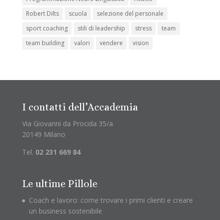
Robert Dilts
scuola
selezione del personale
sport coaching
stili di leadership
stress
team
team building
valori
vendere
vision
I contatti dell’Accademia
Via Giovanni da Procida 35/a
20149 Milano
Tel.
02 231 669 84
Le ultime Pillole
Coach e lavoro: come trovare i primi clienti e creare
un business sostenibile