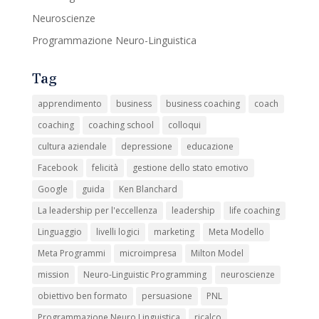
Neuroscienze
Programmazione Neuro-Linguistica
Tag
apprendimento
business
business coaching
coach
coaching
coaching school
colloqui
cultura aziendale
depressione
educazione
Facebook
felicità
gestione dello stato emotivo
Google
guida
Ken Blanchard
La leadership per l'eccellenza
leadership
life coaching
Linguaggio
livelli logici
marketing
Meta Modello
Meta Programmi
microimpresa
Milton Model
mission
Neuro-Linguistic Programming
neuroscienze
obiettivo ben formato
persuasione
PNL
Programmazione Neuro Linguistica
ricalco