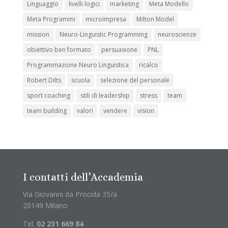
Linguaggio
livelli logici
marketing
Meta Modello
Meta Programmi
microimpresa
Milton Model
mission
Neuro-Linguistic Programming
neuroscienze
obiettivo ben formato
persuasione
PNL
Programmazione Neuro Linguistica
ricalco
Robert Dilts
scuola
selezione del personale
sport coaching
stili di leadership
stress
team
team building
valori
vendere
vision
I contatti dell’Accademia
Via Giovanni da Procida 35/a
20149 Milano
Tel.
02 231 669 84