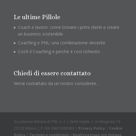
Le ultime Pillole
Coach e lavoro: come trovare i primi clienti e creare
un business sostenibile
Coaching e PNL: una combinazione vincente
Cos’è il Coaching e perché è così richiesto
Chiedi di essere contattato
Verrai contattato da un nostro consulente…
Accademia Italiana di PNL s.r.l. | Sede legale: C.so Magenta 74 -
20123 Milano | P. IVA 06870090963 |
Privacy Policy
|
Cookie
Policy
|
Termini e condizioni
|
Realizzazione siti Unique